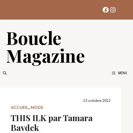
Aller
Facebook
Instag
au
contenu
Boucle
Magazine
MENU
13 octobre 2012
ACCUEIL
,
MODE
THIS ILK par Tamara
Bavdek