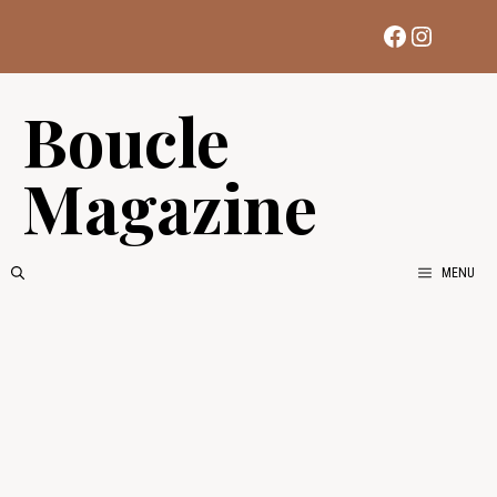
Aller
Facebook
Instag
au
contenu
Boucle
Magazine
MENU