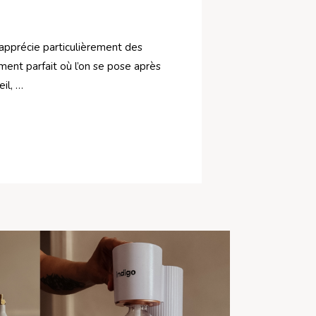
’apprécie particulièrement des
ment parfait où l’on se pose après
il, …