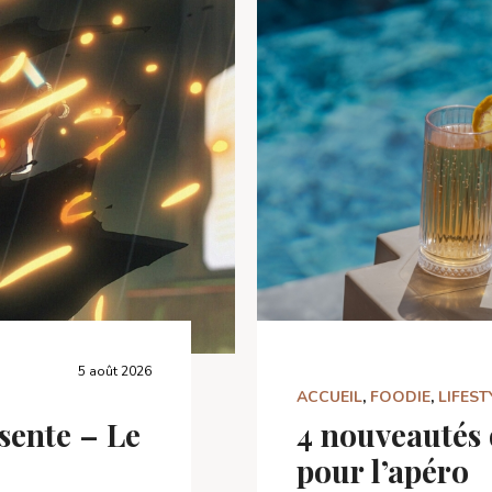
5 août 2026
ACCUEIL
,
FOODIE
,
LIFEST
ésente – Le
4 nouveautés 
pour l’apéro