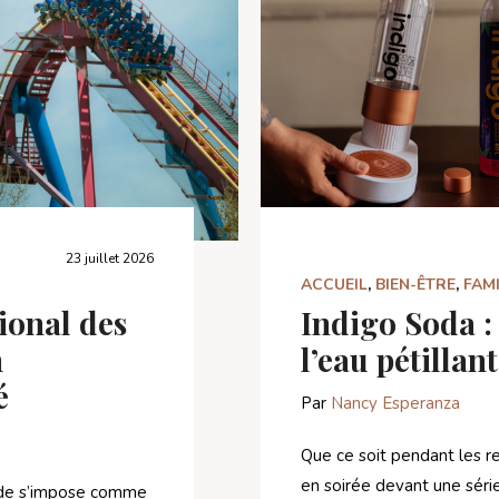
23 juillet 2026
ACCUEIL
,
BIEN-ÊTRE
,
FAM
ional des
Indigo Soda : 
n
l’eau pétillan
é
Par
Nancy Esperanza
Que ce soit pendant les r
en soirée devant une série,
onde s’impose comme