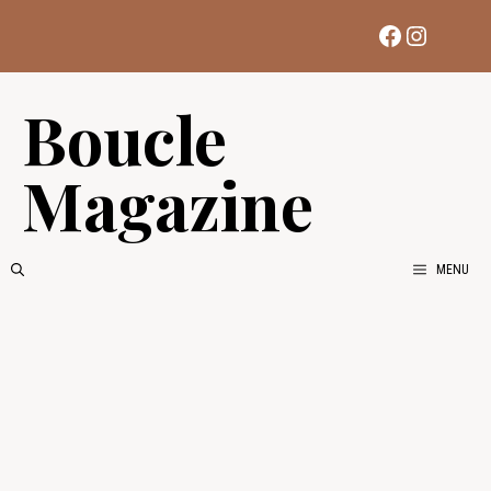
Aller
Facebook
Instag
au
contenu
Boucle
Magazine
MENU