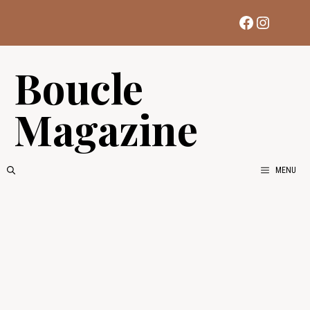
Aller
Facebook
Instag
au
contenu
Boucle
Magazine
MENU