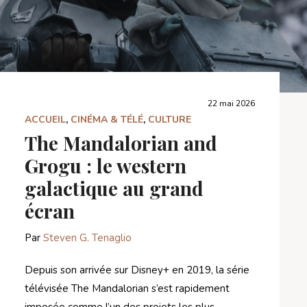
22 mai 2026
ACCUEIL
,
CINÉMA & TÉLÉ
,
CULTURE
The Mandalorian and
Grogu : le western
galactique au grand
écran
Par
Steven G. Tenaglio
Depuis son arrivée sur Disney+ en 2019, la série
télévisée The Mandalorian s’est rapidement
imposée comme l’un des projets les plus