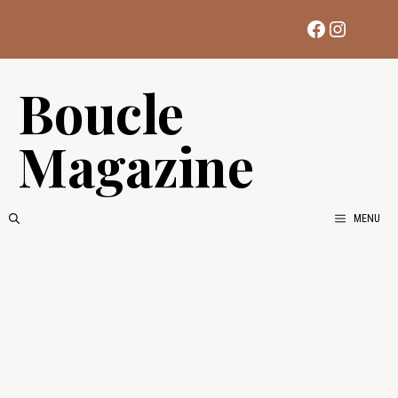
Aller
Facebook
Instag
au
contenu
Boucle
Magazine
MENU