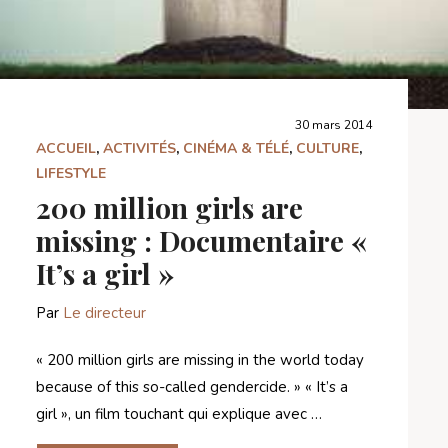
30 mars 2014
ACCUEIL
,
ACTIVITÉS
,
CINÉMA & TÉLÉ
,
CULTURE
,
LIFESTYLE
200 million girls are
missing : Documentaire «
It’s a girl »
Par
Le directeur
« 200 million girls are missing in the world today
because of this so-called gendercide. » « It’s a
girl », un film touchant qui explique avec …