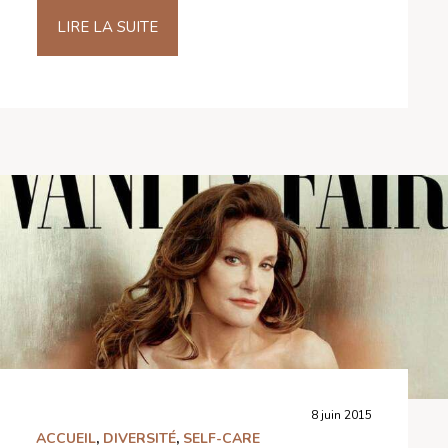
LIRE LA SUITE
8 juin 2015
ACCUEIL
,
DIVERSITÉ
,
SELF-CARE