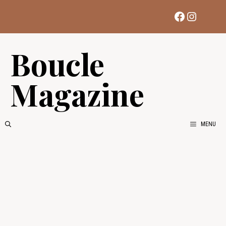
Aller
Facebook
Instag
au
contenu
Boucle
Magazine
MENU