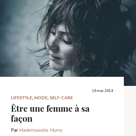
19 mai 2014
LIFESTYLE
,
MODE
,
SELF-CARE
Être une femme à sa
façon
Par
Mademoiselle Mymy