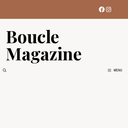
Aller
Facebook
Instag
au
contenu
Boucle
Magazine
MENU