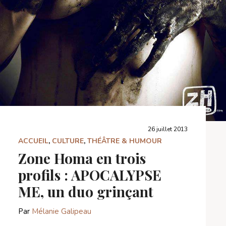
26 juillet 2013
ACCUEIL
,
CULTURE
,
THÉÂTRE & HUMOUR
Zone Homa en trois
profils : APOCALYPSE
ME, un duo grinçant
Par
Mélanie Galipeau