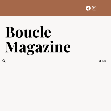
Aller
Facebook
Instag
au
contenu
Boucle
Magazine
MENU