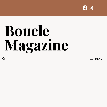
Aller
Facebook
Instag
au
contenu
Boucle
Magazine
MENU