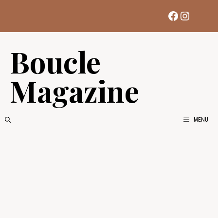
Aller
Facebook
Instag
au
contenu
Boucle
Magazine
MENU