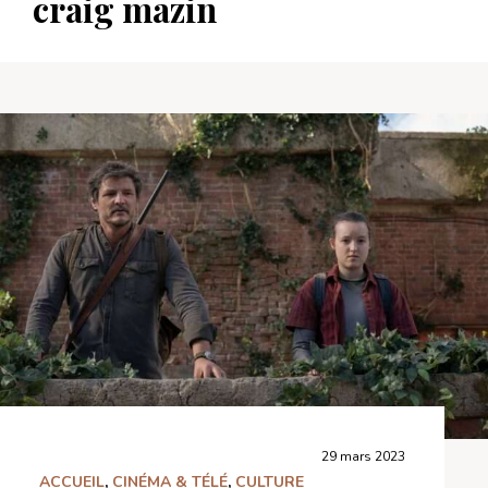
craig mazin
29 mars 2023
ACCUEIL
,
CINÉMA & TÉLÉ
,
CULTURE