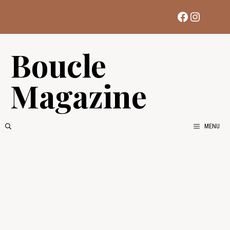
Aller
Facebook
Instag
au
contenu
Boucle
Magazine
MENU