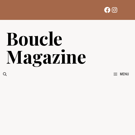
Aller
Facebook
Instag
au
contenu
Boucle
Magazine
MENU