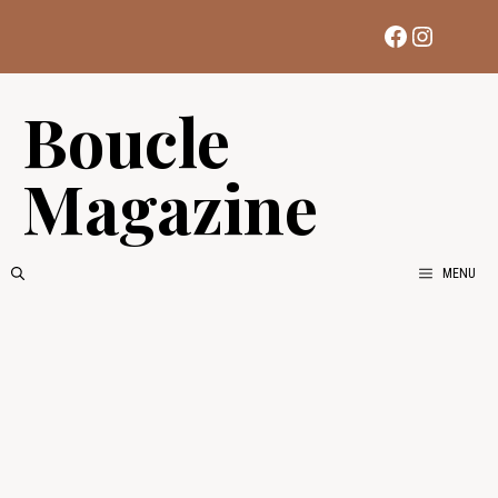
Aller
Facebook
Instag
au
contenu
Boucle
Magazine
MENU