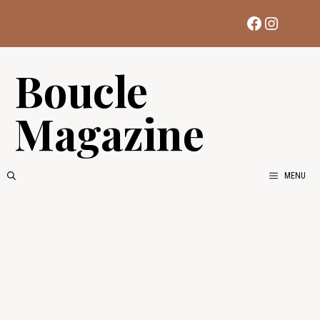
Aller
Facebook
Instag
au
contenu
Boucle
Magazine
MENU