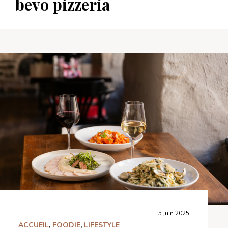
bevo pizzeria
5 juin 2025
ACCUEIL
,
FOODIE
,
LIFESTYLE