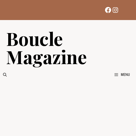
Aller
Facebook
Instag
au
contenu
Boucle
Magazine
MENU