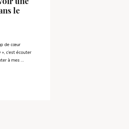
voir une
ns le
up de cœur
», c’est écouter
nter à mes …