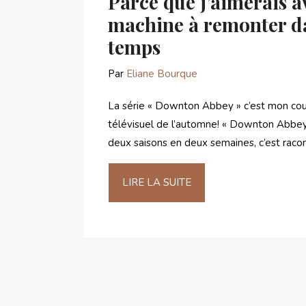
Parce que j’aimerais a
machine à remonter da
temps
Par
Eliane Bourque
La série « Downton Abbey » c’est mon co
télévisuel de l’automne! « Downton Abbey 
deux saisons en deux semaines, c’est raco
LIRE LA SUITE