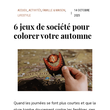
ACCUEIL
,
ACTIVITÉS
,
FAMILLE & MAISON
,
14 OCTOBRE
|
LIFESTYLE
2025
6 jeux de société pour
colorer votre automne
Quand les journées se font plus courtes et que la
pluie tombe doucement contre les fenêtres, rien