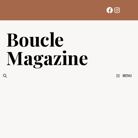
Aller
Facebook
Instag
au
contenu
Boucle
Magazine
MENU