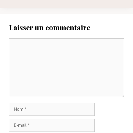
Laisser un commentaire
Commentaire
Nom
E-
mail