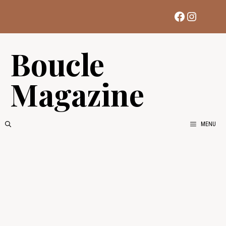
Aller
Facebook
Instag
au
contenu
Boucle
Magazine
MENU