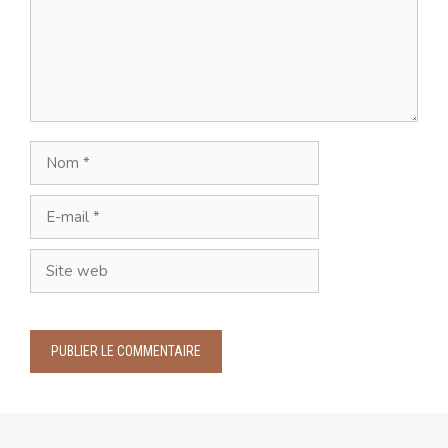
Nom
E-
mail
Site
web