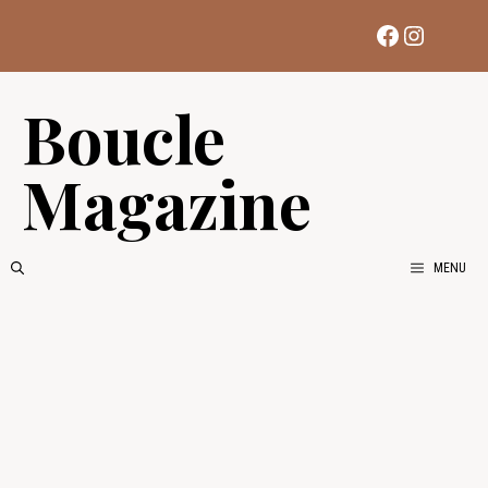
Aller
Facebook
Instag
au
contenu
Boucle
Magazine
MENU