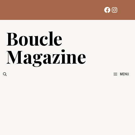
Aller
Facebook
Instag
au
contenu
Boucle
Magazine
MENU