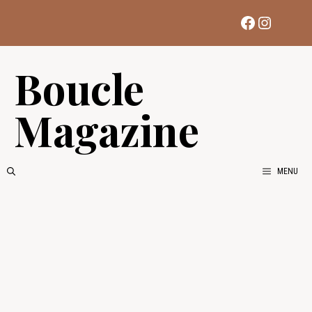
Aller
Facebook
Instag
au
contenu
Boucle
Magazine
MENU