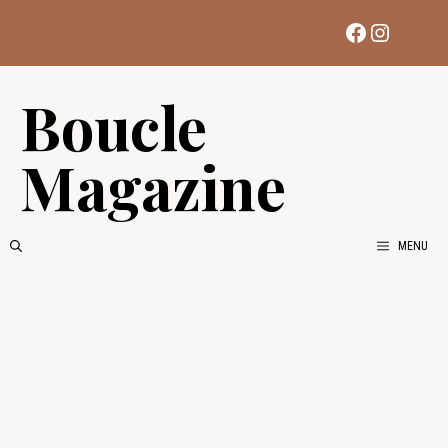
Aller
Facebook
Instag
au
contenu
Boucle
Magazine
MENU