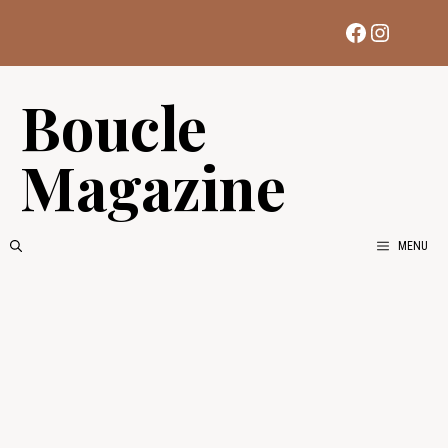
Aller
Facebook
Instag
au
contenu
Boucle
Magazine
MENU