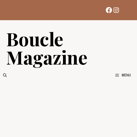
Aller
Facebook
Instag
au
contenu
Boucle
Magazine
MENU