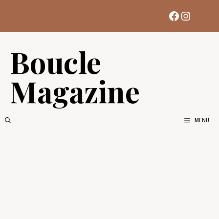
Aller
Facebook
Instag
au
contenu
Boucle
Magazine
MENU