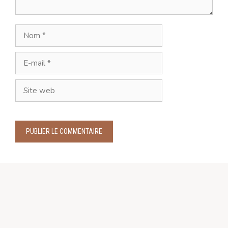
Nom
E-
mail
Site
web