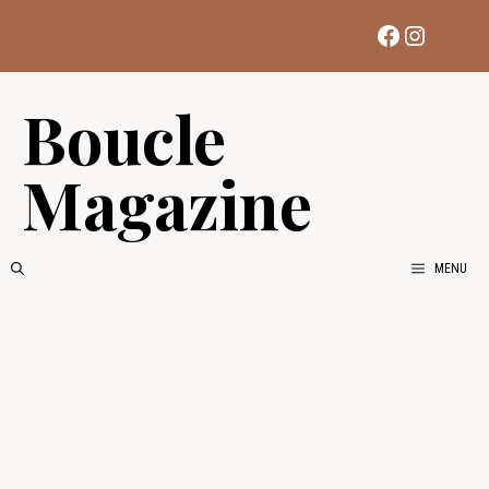
Aller
Facebook
Instag
au
contenu
Boucle
Magazine
MENU