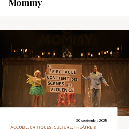
Mommy
30 septembre 2025
ACCUEIL
,
CRITIQUES
,
CULTURE
,
THÉÂTRE &