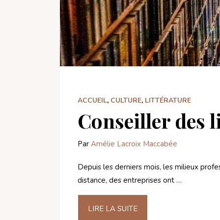
ACCUEIL
,
CULTURE
,
LITTÉRATURE
Conseiller des 
Par
Amélie Lacroix Maccabée
Depuis les derniers mois, les milieux pro
distance, des entreprises ont …
LIRE LA SUITE