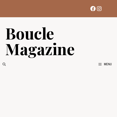
Aller
Facebook
Instag
au
contenu
Boucle
Magazine
MENU