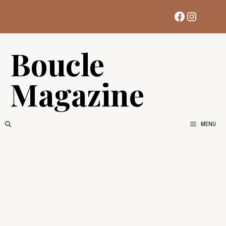
Aller
Facebook
Instag
au
contenu
Boucle
Magazine
MENU