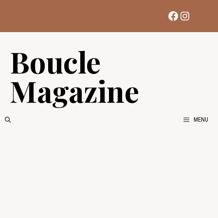
Aller
Facebook
Instag
au
contenu
Boucle
Magazine
MENU