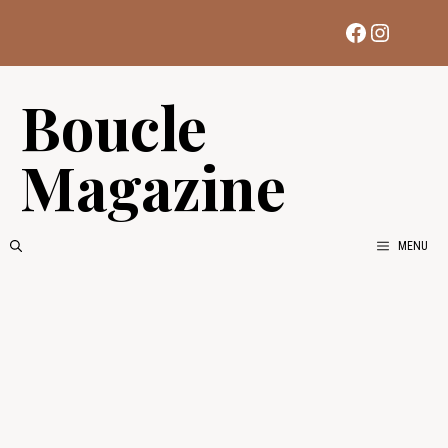
Aller
Facebook
Instag
au
contenu
Boucle
Magazine
MENU