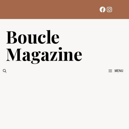
Aller
Facebook
Instag
au
contenu
Boucle
Magazine
MENU