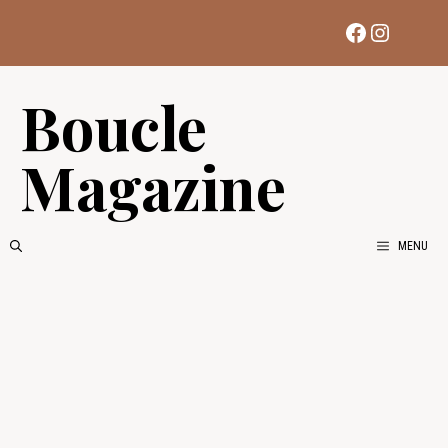
Aller
Facebook
Instag
au
contenu
Boucle
Magazine
MENU