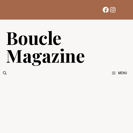
Aller
Facebook
Instag
au
contenu
Boucle
Magazine
MENU