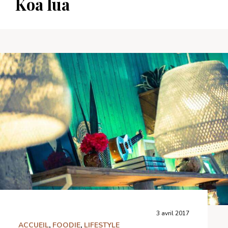
Koa lua
3 avril 2017
ACCUEIL
,
FOODIE
,
LIFESTYLE