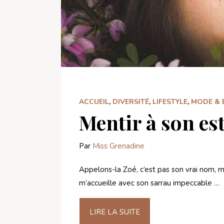
ACCUEIL
,
DIVERSITÉ
,
LIFESTYLE
,
MODE & 
Mentir à son es
Par
Miss Grenadine
Appelons-la Zoé, c’est pas son vrai nom, m
m’accueille avec son sarrau impeccable …
LIRE LA SUITE