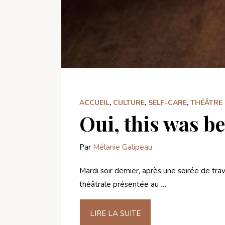
ACCUEIL
,
CULTURE
,
SELF-CARE
,
THÉÂTRE
Oui, this was be
Par
Mélanie Galipeau
Mardi soir dernier, après une soirée de tr
théâtrale présentée au …
LIRE LA SUITE