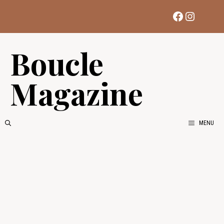
Aller
Facebook
Instag
au
contenu
Boucle
Magazine
MENU