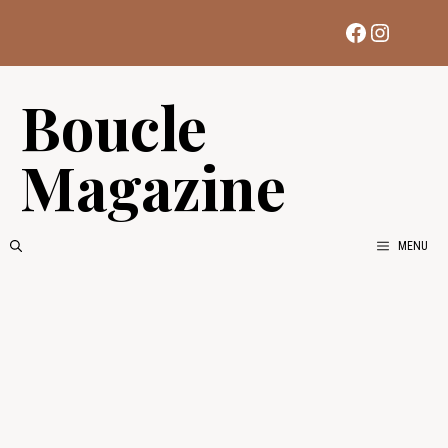
Aller
Facebook
Instag
au
contenu
Boucle
Magazine
MENU