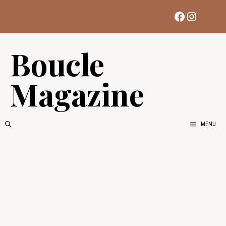
Aller
Facebook
Instag
au
contenu
Boucle
Magazine
MENU