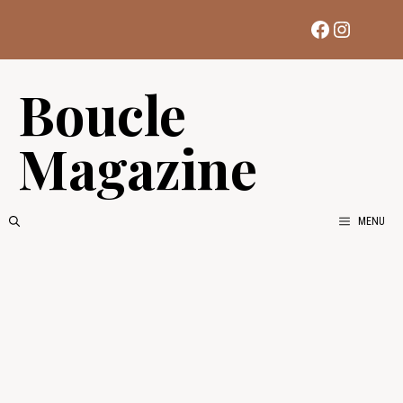
Aller
Facebook
Instag
au
contenu
Boucle
Magazine
MENU