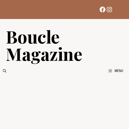
Aller
Facebook
Instag
au
contenu
Boucle
Magazine
MENU