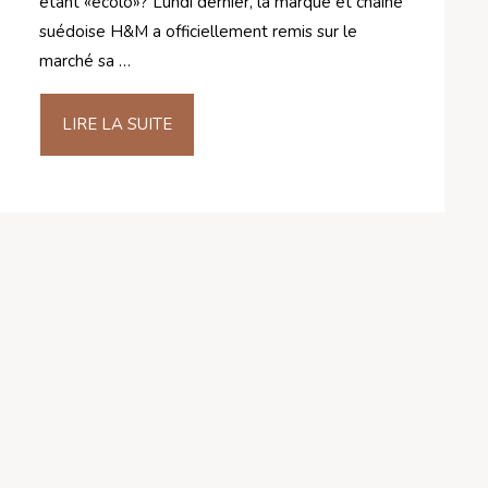
étant «écolo»? Lundi dernier, la marque et chaîne
suédoise H&M a officiellement remis sur le
marché sa …
LIRE LA SUITE