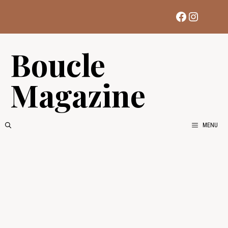
Aller
Facebook
Instag
au
contenu
Boucle
Magazine
MENU