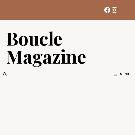
Aller
Facebook
Instag
au
contenu
Boucle
Magazine
MENU