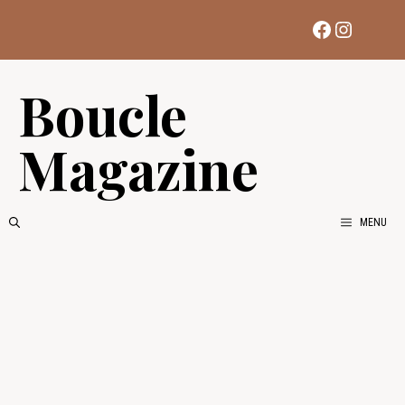
Aller
Facebook
Instag
au
contenu
Boucle
Magazine
MENU