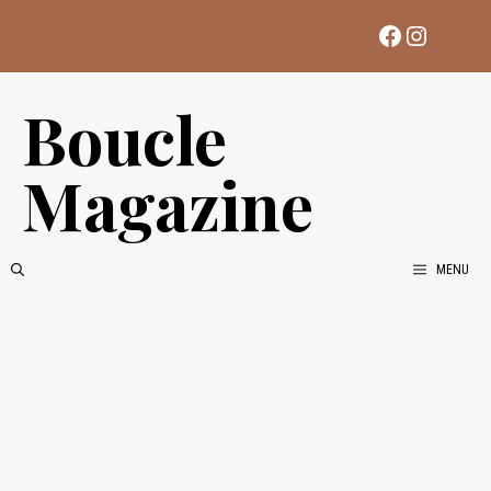
Aller
Facebook
Instag
au
contenu
Boucle
Magazine
MENU