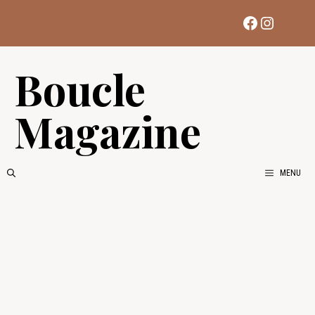
Aller
Facebook
Instag
au
contenu
Boucle
Magazine
MENU