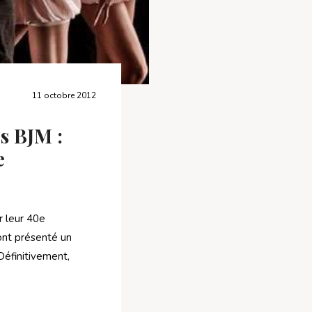
11 octobre 2012
s BJM :
e
r leur 40e
 ont présenté un
éfinitivement,