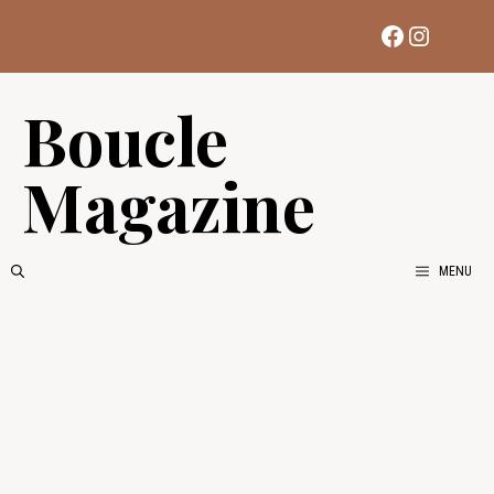
Aller
Facebook
Instag
au
contenu
Boucle
Magazine
MENU