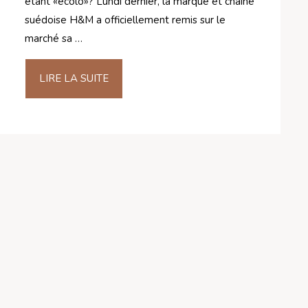
étant «écolo»? Lundi dernier, la marque et chaîne
suédoise H&M a officiellement remis sur le
marché sa …
LIRE LA SUITE