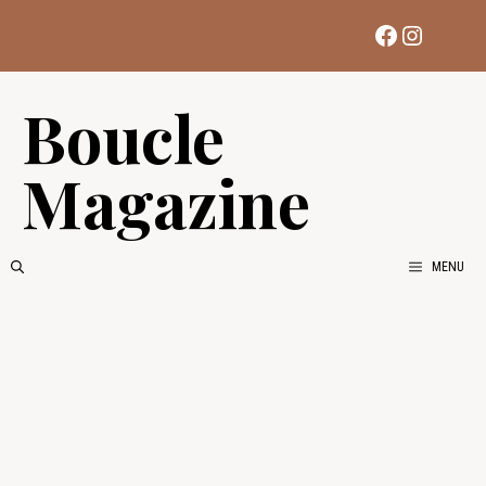
Aller
Facebook
Instag
au
contenu
Boucle
Magazine
MENU